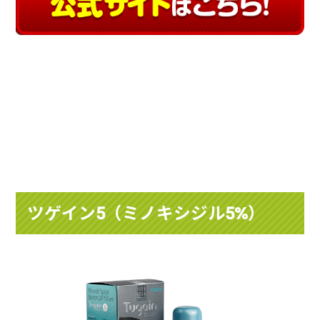
ツゲイン5（ミノキシジル5%）